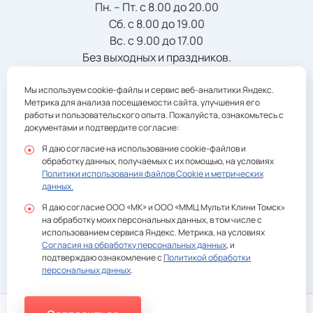
Пн. – Пт. с 8.00 до 20.00
Сб. с 8.00 до 19.00
Вс. с 9.00 до 17.00
Без выходных и праздников.
Мы используем cookie-файлы и сервис веб-аналитики Яндекс.
Телефон/Факс:
Метрика для анализа посещаемости сайта, улучшения его
+7 (3822) 901-941
registratura@multiclinic.ru
работы и пользовательского опыта. Пожалуйста, ознакомьтесь с
документами и подтвердите согласие:
Я даю согласие на использование cookie-файлов и
обработку данных, получаемых с их помощью, на условиях
Политики использования файлов Cookie и метрических
данных.
Политика конфиденциальности
Я даю согласие ООО «МК» и ООО «ММЦ Мульти Клини Томск»
Согласие на обработку персональных данных ООО
на обработку моих персональных данных, в том числе с
«Международный Медицинский Центр Мульти Клиник Томск»
использованием сервиса Яндекс. Метрика, на условиях
Политика использования файлов Cookie и метрических данных
Согласия на обработку персональных данных
, и
подтверждаю ознакомление с
Политикой обработки
персональных данных
.
2026 ©