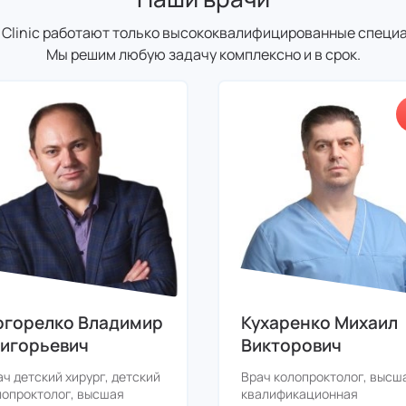
i Clinic работают только высококвалифицированные специ
Мы решим любую задачу комплексно и в срок.
огорелко Владимир
Кухаренко Михаил
ригорьевич
Викторович
ач детский хирург, детский
Врач колопроктолог, высш
лопроктолог, высшая
квалификационная