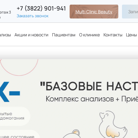
+7 (3822) 901-941
Multi Clinic Beauty
Запи
 этаж 3
Заказать звонок
а
ализы
Акции и новости
Пациентам
О клинике
Контакты
Цены