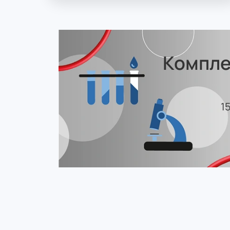
Компле
1