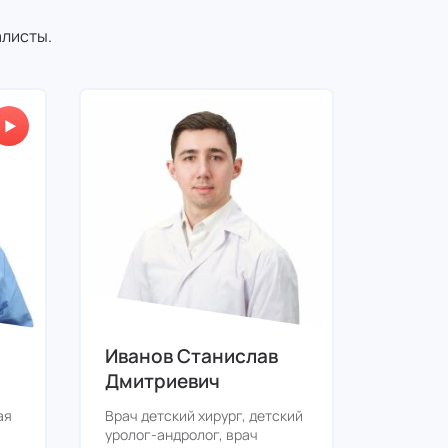
алисты.
Иванов Станислав
Богд
Дмитриевич
Игоре
ая
Врач детский хирург, детский
Врач се
уролог-андролог, врач
хирург, 