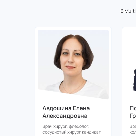
В Mult
Авдошина Елена
П
Александровна
Г
Врач хирург, флеболог,
Вр
сосудистый хирург кандидат
ко