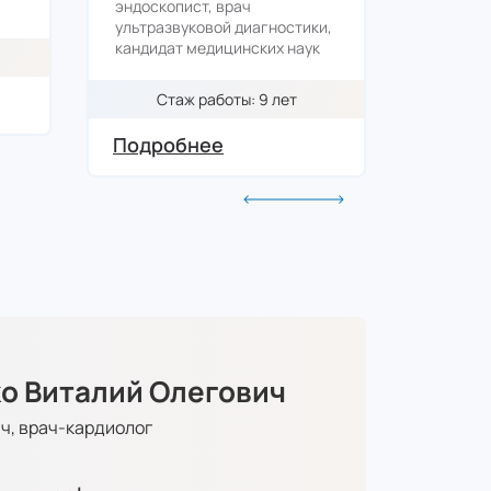
эндоскопист, врач
рентген
ультразвуковой диагностики,
диагнос
кандидат медицинских наук
кандида
Стаж работы: 9 лет
Ст
Подробнее
Подро
о Виталий Олегович
ч, врач-кардиолог