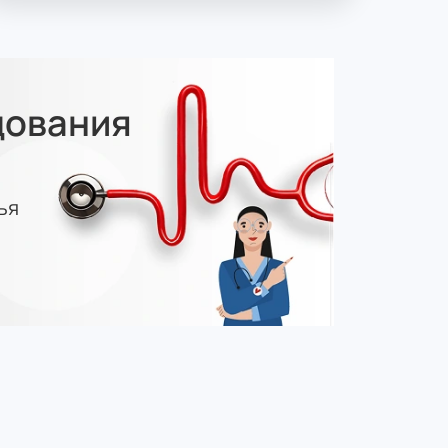
дования
ья