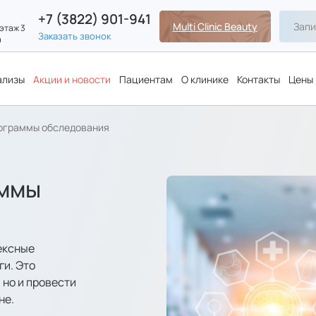
+7 (3822) 901-941
Multi Clinic Beauty
Запи
 этаж 3
Заказать звонок
а
ализы
Акции и новости
Пациентам
О клинике
Контакты
Цены
ограммы обследования
аммы
ексные
и. Это
 но и провести
не.