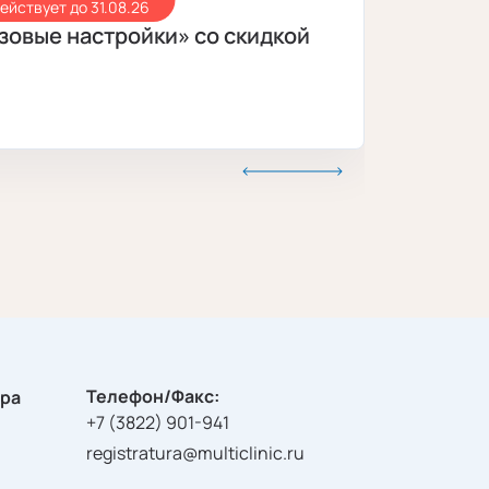
ействует до 31.08.26
зовые настройки» со скидкой
Экспе
Подро
Телефон/Факс:
тра
+7 (3822) 901-941
registratura@multiclinic.ru