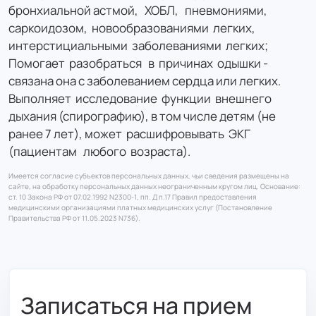
бронхиальной астмой, ХОБЛ, пневмониями,
саркоидозом, новообразованиями легких,
интерстициальными заболеваниями легких;
Помогает разобраться в причинах одышки -
связана она с заболеванием сердца или легких.
Выполняет исследование функции внешнего
дыхания (спирографию), в том числе детям (не
ранее 7 лет), может расшифровывать ЭКГ
(пациентам любого возраста).
Имеется согласие субъектов персональных данных, чьи сведения размещены на
сайте, на обработку персональных данных неограниченным кругом лиц. Основание:
ст. 10 Закона РФ от 07.02.1992 N2300-1, пп. Д п.17 Правил предоставления
медицинскими организациями платных медицинских услуг (Постановление
Правительства РФ от 11.05.2023 N736).
Записаться на прием