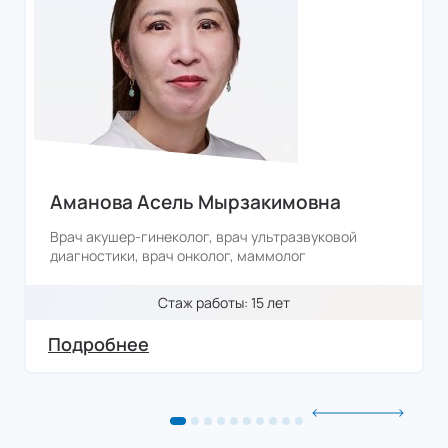
ФИО
Телефон
Отправить
Изменить данные
Аманова Асель Мырзакимовна
Врач акушер-гинеколог, врач ультразвуковой
диагностики, врач онколог, маммолог
Стаж работы: 15 лет
Подробнее