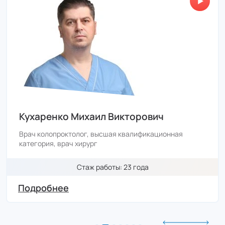
"Surgitron"
20 000 ₽
17 400 ₽
цена с налоговым вычетом
Радиоволновая терапия шейки матки аппаратом
"Surgitron"
6 270 ₽
Кухаренко Михаил Викторович
5 455 ₽
цена с налоговым вычетом
Врач колопроктолог, высшая квалификационная
категория, врач хирург
Удаление доброкачественных
новообразований (кондилом) аппаратом
Стаж работы: 23 года
"Surgitron" более 1 шт. /за каждую единицу
Подробнее
1 700 ₽
1 479 ₽
цена с налоговым вычетом