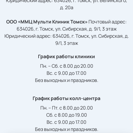
Юридический адрес: 634026, г. Томск, ул. Белинского,
цена с налоговым вычетом
д. 20а
Удаление доброкачественных
ООО «ММЦ Мульти Клиник Томск»
Почтовый адрес:
новообразований (невус) аппаратом
634026, г. Томск, ул. Сибирская, д. 9/1, 3 этаж
Юридический адрес: 634026, г. Томск, ул. Сибирская, д.
"Surgitron"/ за единицу
9/1, 3 этаж
1 540 ₽
1 340 ₽
График работы клиники
цена с налоговым вычетом
Пн. – Сб. с 8.00 до 20.00
Вс. с 9.00 до 17.00
Удаление доброкачественных
Без выходных и праздников.
новообразований (невусы, дерматофибромы,
атеромы, ксантелазмы, кератомы) аппаратом
График работы колл-центра
"Surgitron" более 3 мм/ за единицу
Пн. – Пт. с 8.00 до 20.00
2 640 ₽
Сб. с 8.00 до 19.00
2 297 ₽
Вс. с 9.00 до 17.00
цена с налоговым вычетом
Без выходных и праздников.