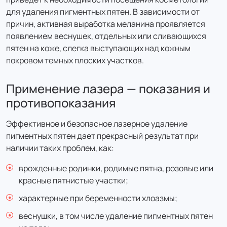
для удаления пигментных пятен. В зависимости от
Лазерное лечение пигментных пятен на лице (1
причин, активная выработка меланина проявляется
зона - нос, 30 минут)
появлением веснушек, отдельных или сливающихся
пятен на коже, слегка выступающих над кожным
1 100 ₽
покровом темных плоских участков.
957 ₽
цена с налоговым вычетом
Применение лазера — показания и
противопоказания
Лазерное лечение пигментных пятен на лице (1
зона - подбородок, 30 минут)
Эффективное и безопасное лазерное удаление
1 100 ₽
пигментных пятен дает прекрасный результат при
957 ₽
наличии таких проблем, как:
цена с налоговым вычетом
врожденные родинки, родимые пятна, розовые или
красные пятнистые участки;
Лазерное лечение пигментных пятен на лице (1
зона- щека, 30 минут)
характерные при беременности хлоазмы;
2 500 ₽
веснушки, в том числе удаление пигментных пятен
2 175 ₽