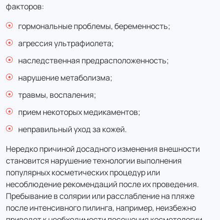
Лазерное лечение пигментных пятен (кисти)
факторов:
(30 минут)
гормональные проблемы, беременность;
1 100 ₽
агрессия ультрафиолета;
957 ₽
цена с налоговым вычетом
наследственная предрасположенность;
нарушение метаболизма;
Лазерное лечение пигментных пятен Лицо
(полностью) 60 мин.
травмы, воспаления;
8 000 ₽
прием некоторых медикаментов;
6 960 ₽
неправильный уход за кожей.
цена с налоговым вычетом
Нередко причиной досадного изменения внешности
становится нарушение технологии выполнения
Лазерное лечение пигментных пятен на лице (1
популярных косметических процедур или
зона - лоб, 30 минут)
несоблюдение рекомендаций после их проведения.
1 100 ₽
Пребывание в солярии или расслабление на пляже
957 ₽
после интенсивного пилинга, например, неизбежно
цена с налоговым вычетом
приведет к необходимости посещения косметологии