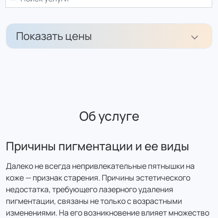
Показать цены
Лазерное лечение пигментных пятен (1 кв.см)
1 100 ₽
957 ₽
Об услуге
цена с налоговым вычетом
Причины пигментации и ее виды
Лазерное лечение пигментных пятен
(декольте) (30 минут)
Далеко не всегда непривлекательные пятнышки на
2 500 ₽
коже — признак старения. Причины эстетического
2 175 ₽
недостатка, требующего лазерного удаления
цена с налоговым вычетом
пигментации, связаны не только с возрастными
изменениями. На его возникновение влияет множество