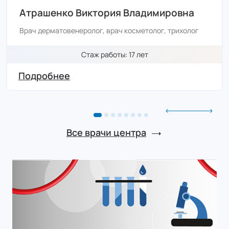
Атрашенко Виктория Владимировна
Лазерная эпиляция: Живот - мужчины
Врач дерматовенеролог, врач косметолог, трихолог
2 400 ₽
2 088 ₽
Стаж работы: 17 лет
цена с налоговым вычетом
Подробнее
Лазерная эпиляция: Кисти - женщины (20
минут)
500 ₽
Все врачи центра
435 ₽
цена с налоговым вычетом
Лазерная эпиляция: Кисти - мужчины (20 минут)
850 ₽
740 ₽
цена с налоговым вычетом