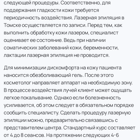
следующей процедуры. Соответственно, для
1 200 ₽
поддержания гладкости кожи требуется
1 044 ₽
периодичность воздействия. Лазерная эпиляция в
цена с налоговым вычетом
Томске осуществляется по записи. Перед тем, как
выполнить обработку кожи лазером, специалист
Лазерная эпиляция: Белая линия живота
оценивает ее состояние. Ведь при наличии
(дорожка) женщины (20 минут)
соматических заболеваний кожи, беременности,
лактации лазерная эпиляция не проводится.
900 ₽
783 ₽
Для минимизации дискомфорта на кожу пациента
цена с налоговым вычетом
наносится обезболивающий гель. После этого
косметолог направляет аппарат на необходимую зону.
Лазерная эпиляция: Бикини классическое -
В процессе воздействия лучей клиент может ощущать
женщины (20 минут)
легкое покалывание. Однако если болезненность
усиливается, об этом следует в обязательном порядке
2 000 ₽
сообщить специалисту. Сделать процедуру лазерную
1 740 ₽
эпиляции можно, предварительно связавшись с
цена с налоговым вычетом
представителем центра. Стандартный курс составляет
от 4 до 8 сеансов. На протяжении следующих 4-6
Лазерная эпиляция: Бикини классическое -