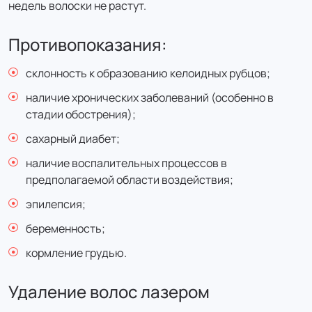
недель волоски не растут.
мужчины (20 минут)
2 250 ₽
Противопоказания:
1 958 ₽
цена с налоговым вычетом
склонность к образованию келоидных рубцов;
наличие хронических заболеваний (особенно в
Лазерная эпиляция: Бикини тотальное -
стадии обострения);
женщины (30 минут)
сахарный диабет;
3 500 ₽
наличие воспалительных процессов в
3 045 ₽
предполагаемой области воздействия;
цена с налоговым вычетом
эпилепсия;
Лазерная эпиляция: Бикини тотальное -
беременность;
мужчины (30 минут)
кормление грудью.
4 500 ₽
3 915 ₽
Удаление волос лазером
цена с налоговым вычетом