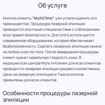
800 ₽
Об услуге
696 ₽
цена с налоговым вычетом
Многие клиенты
"MultiClinic
"
уже успели оценить его
преимущества. Процедура лазерной эпиляции
Лазерная эпиляция: Ареолы соска - мужчины
проводится опытными специалистами с соблюдением
(20 минут)
всех правил безопасности. Для этого используется
800 ₽
современное оборудование, которое обеспечивает
696 ₽
безболезненность. Сделать лазерную эпиляцию можно
цена с налоговым вычетом
на любом участке тела. После завершения процедуры
клиент оценит идеальную гладкость кожи. В
Лазерная эпиляция: Бакенбарды - мужчины (20
медицинском центре Мульти Клиник для всех клиентов
минут)
проводится лазерная эпиляция дешево и качественно.
Цены на лазерную эпиляцию в Томске вполне
1 500 ₽
приемлемы для всех клиентов.
1 305 ₽
цена с налоговым вычетом
Особенности процедуры лазерной
эпиляции
Лазерная эпиляция: Бакенбарды- женщины (20