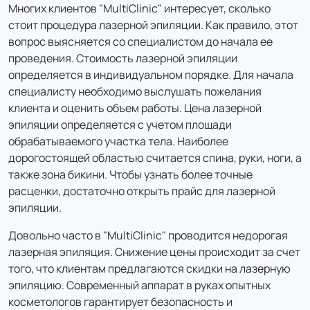
Многих клиентов "MultiClinic" интересует, сколько
Лазерная эпиляция: Верхняя губа - женщины (20
стоит процедура лазерной эпиляции. Как правило, этот
минут)
вопрос выясняется со специалистом до начала ее
1 200 ₽
проведения. Стоимость лазерной эпиляции
определяется в индивидуальном порядке. Для начала
1 044 ₽
цена с налоговым вычетом
специалисту необходимо выслушать пожелания
клиента и оценить объем работы. Цена лазерной
эпиляции определяется с учетом площади
Лазерная эпиляция: Верхняя губа - мужчины (20
обрабатываемого участка тела. Наиболее
минут)
дорогостоящей областью считается спина, руки, ноги, а
1 500 ₽
также зона бикини. Чтобы узнать более точные
1 305 ₽
расценки, достаточно открыть прайс для лазерной
цена с налоговым вычетом
эпиляции.
Довольно часто в "MultiClinic" проводится недорогая
Лазерная эпиляция: Голени (с коленями) -
лазерная эпиляция. Снижение цены происходит за счет
женщины (30 минут)
того, что клиентам предлагаются скидки на лазерную
3 400 ₽
эпиляцию. Современный аппарат в руках опытных
2 958 ₽
косметологов гарантирует безопасность и