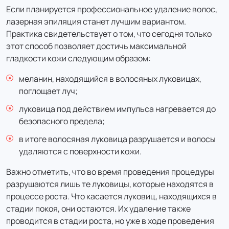
минут)
Если планируется профессиональное удаление волос,
1 200 ₽
лазерная эпиляция станет лучшим вариантом.
1 044 ₽
Практика свидетельствует о том, что сегодня только
цена с налоговым вычетом
этот способ позволяет достичь максимальной
гладкости кожи следующим образом:
Лазерная эпиляция: Бёдра - женщины
меланин, находящийся в волосяных луковицах,
3 400 ₽
поглощает луч;
2 958 ₽
луковица под действием импульса нагревается до
цена с налоговым вычетом
безопасного предела;
Лазерная эпиляция: Бёдра - мужчины
в итоге волосяная луковица разрушается и волосы
удаляются с поверхности кожи.
4 100 ₽
3 567 ₽
Важно отметить, что во время проведения процедуры
цена с налоговым вычетом
разрушаются лишь те луковицы, которые находятся в
процессе роста. Что касается луковиц, находящихся в
Лазерная эпиляция: Белая линия живота
стадии покоя, они остаются. Их удаление также
(дорожка) - мужчины (20 минут)
проводится в стадии роста, но уже в ходе проведения