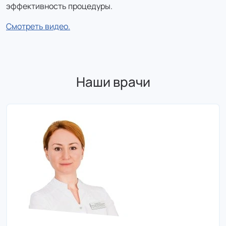
цена с налоговым вычетом
эффективность процедуры.
Смотреть видео.
Лазерная эпиляция: Голени (с коленями) -
мужчины (30 минут)
4 100 ₽
3 567 ₽
Наши врачи
цена с налоговым вычетом
Лазерная эпиляция: Грудь - мужчины (30 минут)
3 400 ₽
2 958 ₽
цена с налоговым вычетом
Лазерная эпиляция: Живот - женщины
1 800 ₽
1 566 ₽
цена с налоговым вычетом