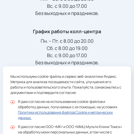
1 200 ₽
Вс. с 9.00 до 17.00
Без выходных и праздников.
1 044 ₽
цена с налоговым вычетом
График работы колл-центра
Лазерная эпиляция: Ноги полностью - мужчины
Пн. – Пт. с 8.00 до 20.00
(60 минут)
Сб. с 8.00 до 19.00
6 500 ₽
Вс. с 9.00 до 17.00
5 655 ₽
Без выходных и праздников.
цена с налоговым вычетом
Мы используем cookie-файлы и сервис веб-аналитики Яндекс.
Телефон/Факс:
Метрика для анализа посещаемости сайта, улучшения его
Лазерная эпиляция: Ноги полностью- женщины
+7 (3822) 901-941
registratura@multiclinic.ru
работы и пользовательского опыта. Пожалуйста, ознакомьтесь с
(60 минут)
документами и подтвердите согласие:
5 500 ₽
Я даю согласие на использование cookie-файлов и
обработку данных, получаемых с их помощью, на условиях
4 785 ₽
Политики использования файлов Cookie и метрических
цена с налоговым вычетом
данных.
Политика конфиденциальности
Я даю согласие ООО «МК» и ООО «ММЦ Мульти Клини Томск»
Лазерная эпиляция: Подбородок - женщины (20
Согласие на обработку персональных данных ООО
на обработку моих персональных данных, в том числе с