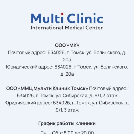
1 500 ₽
1 305 ₽
цена с налоговым вычетом
Лазерная эпиляция: Межбровье - женщины (15
минут)
ООО «МК»
400 ₽
Почтовый адрес: 634026, г. Томск, ул. Белинского, д.
348 ₽
20а
цена с налоговым вычетом
Юридический адрес: 634026, г. Томск, ул. Белинского,
д. 20а
Лазерная эпиляция: Межбровье - мужчины (15
минут)
ООО «ММЦ Мульти Клиник Томск»
Почтовый адрес:
634026, г. Томск, ул. Сибирская, д. 9/1, 3 этаж
700 ₽
Юридический адрес: 634026, г. Томск, ул. Сибирская, д.
609 ₽
9/1, 3 этаж
цена с налоговым вычетом
График работы клиники
Лазерная эпиляция: между ягодиц
Пн. – Сб. с 8.00 до 20.00