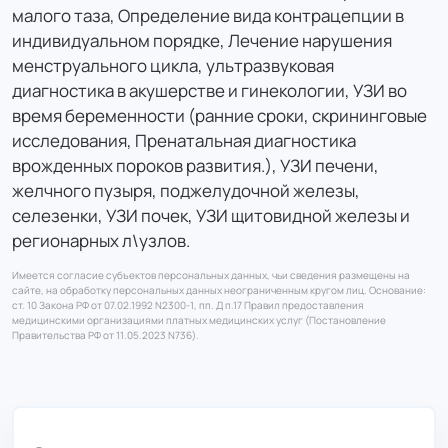
малого таза, Определение вида контрацепции в
индивидуальном порядке, Лечение нарушения
менструального цикла, ультразвуковая
диагностика в акушерстве и гинекологии, УЗИ во
время беременности (ранние сроки, скрининговые
исследования, Пренатальная диагностика
врожденных пороков развития.), УЗИ печени,
желчного пузыря, поджелудочной железы,
селезенки, УЗИ почек, УЗИ щитовидной железы и
регионарных л\узлов.
Имеется согласие субъектов персональных данных, чьи сведения размещены на
сайте, на обработку персональных данных неограниченным кругом лиц. Основание:
ст. 10 Закона РФ от 07.02.1992 N2300-1, пп. Д п.17 Правил предоставления
медицинскими организациями платных медицинских услуг (Постановление
Правительства РФ от 11.05.2023 N736).