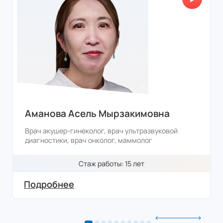
ФИО
Телефон
Отправить
Изменить данные
Аманова Асель Мырзакимовна
Врач акушер-гинеколог, врач ультразвуковой
диагностики, врач онколог, маммолог
Стаж работы: 15 лет
Подробнее