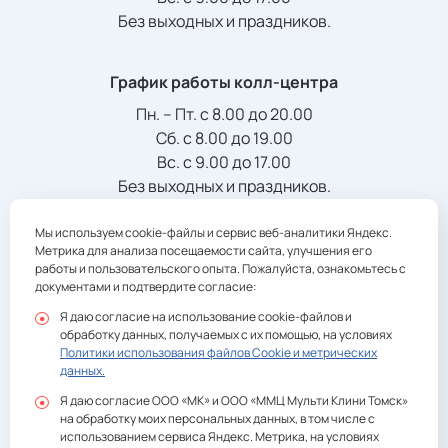
Без выходных и праздников.
График работы колл-центра
Пн. – Пт. с 8.00 до 20.00
Сб. с 8.00 до 19.00
Вс. с 9.00 до 17.00
Без выходных и праздников.
Мы используем cookie-файлы и сервис веб-аналитики Яндекс.
Телефон/Факс:
Метрика для анализа посещаемости сайта, улучшения его
+7 (3822) 901-941
registratura@multiclinic.ru
работы и пользовательского опыта. Пожалуйста, ознакомьтесь с
документами и подтвердите согласие:
Я даю согласие на использование cookie-файлов и
обработку данных, получаемых с их помощью, на условиях
Политики использования файлов Cookie и метрических
данных.
Политика конфиденциальности
Я даю согласие ООО «МК» и ООО «ММЦ Мульти Клини Томск»
Согласие на обработку персональных данных ООО
на обработку моих персональных данных, в том числе с
«Международный Медицинский Центр Мульти Клиник Томск»
использованием сервиса Яндекс. Метрика, на условиях