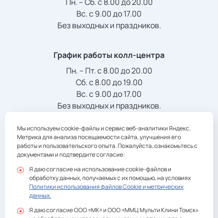
Пн. – Сб. с 8.00 до 20.00
Вс. с 9.00 до 17.00
Без выходных и праздников.
График работы колл-центра
Пн. – Пт. с 8.00 до 20.00
Сб. с 8.00 до 19.00
Вс. с 9.00 до 17.00
Без выходных и праздников.
Мы используем cookie-файлы и сервис веб-аналитики Яндекс.
Телефон/Факс:
Метрика для анализа посещаемости сайта, улучшения его
+7 (3822) 901-941
registratura@multiclinic.ru
работы и пользовательского опыта. Пожалуйста, ознакомьтесь с
документами и подтвердите согласие:
Я даю согласие на использование cookie-файлов и
обработку данных, получаемых с их помощью, на условиях
Политики использования файлов Cookie и метрических
данных.
Политика конфиденциальности
Я даю согласие ООО «МК» и ООО «ММЦ Мульти Клини Томск»