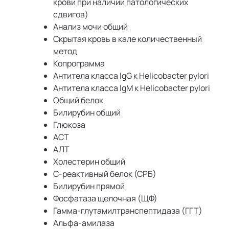
крови при наличии патологических
сдвигов)
Анализ мочи общий
Скрытая кровь в кале количественный
метод
Копрограмма
Aнтитела класса IgG к Helicobacter рylori
Aнтитела класса IgM к Helicobacter рylori
Общий белок
Билирубин общий
Глюкоза
АСТ
АЛТ
Холестерин общий
С-реактивный белок (СРБ)
Билирубин прямой
Фосфатаза щелочная (ЩФ)
Гамма-глутамилтранспептидаза (ГГТ)
Альфа-амилаза